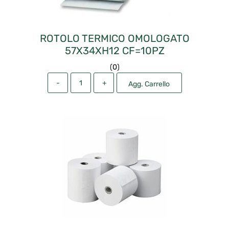
ROTOLO TERMICO OMOLOGATO
57X34XH12 CF=10PZ
(
0
)
Quantità
Agg. Carrello