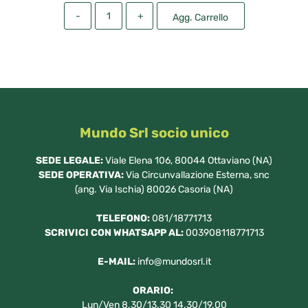
Quantità
Agg. Carrello
Mundo Srl socio unico
SEDE LEGALE:
Viale Elena 106, 80044 Ottaviano (NA)
SEDE OPERATIVA:
Via Circunvallazione Esterna, snc
(ang. Via Ischia) 80026 Casoria (NA)
TELEFONO:
081/18771713
SCRIVICI CON WHATSAPP AL:
003908118771713
E-MAIL:
info@mundosrl.it
ORARIO:
Lun/Ven 8.30/13.30 14.30/19.00