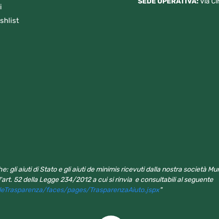
SEDE OPERATIVA:
Via Ci
i
shlist
e: gli aiuti di Stato e gli aiuti de minimis ricevuti dalla nostra società 
ll'art. 52 della Legge 234/2012 a cui si rinvia e consultabili al seguente
aleTrasparenza/faces/pages/TrasparenzaAiuto.jspx
"