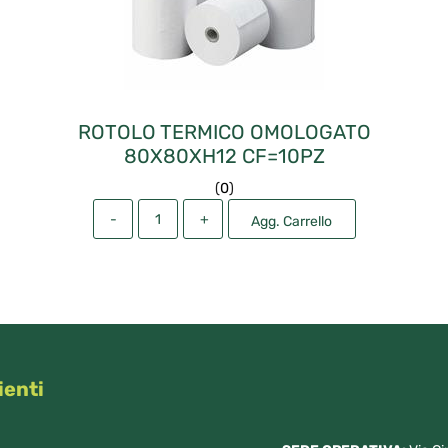
ROTOLO TERMICO OMOLOGATO
80X80XH12 CF=10PZ
(
0
)
Quantità
Agg. Carrello
ienti