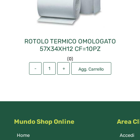
ROTOLO TERMICO OMOLOGATO
57X34XH12 CF=10PZ
(
0
)
Quantità
Agg. Carrello
Mundo Shop Online
Area Cl
Home
Accedi