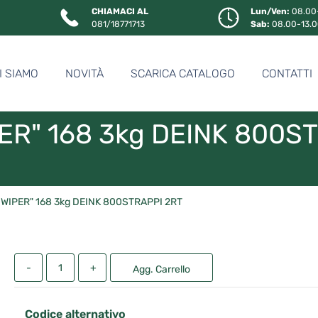
CHIAMACI AL
Lun/Ven:
08.00-
081/18771713
Sab:
08.00-13.
I SIAMO
NOVITÀ
SCARICA CATALOGO
CONTATTI
R" 168 3kg DEINK 800S
WIPER" 168 3kg DEINK 800STRAPPI 2RT
Quantità
Agg. Carrello
Codice alternativo