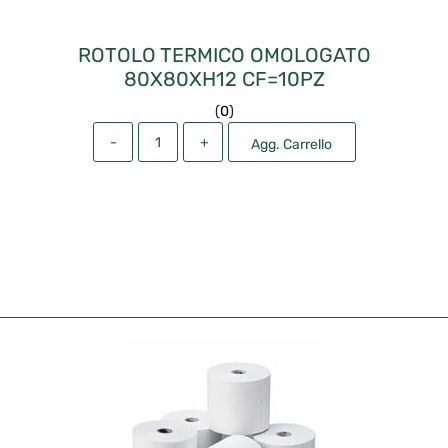
ROTOLO TERMICO OMOLOGATO
80X80XH12 CF=10PZ
(
0
)
Quantità
Agg. Carrello