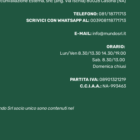
rcunvallazione Esterna, snc (ang. Via Ischia) 80026 Casoria (NA)
TELEFONO:
081/18771713
SCRIVICI CON WHATSAPP AL:
003908118771713
E-MAIL:
info@mundosrl.it
ORARIO:
Lun/Ven 8.30/13.30 14.30/19.00
Sab. 8.30/13.00
Domenica chiusi
PARTITA IVA:
08901321219
C.C.I.A.A.:
NA-993463
Mundo Srl socio unico sono contenuti nel