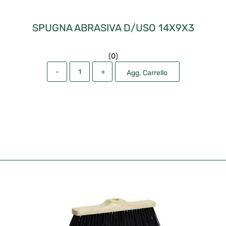
SPUGNA ABRASIVA D/USO 14X9X3
(
0
)
Quantità
Agg. Carrello