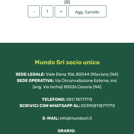
(
0
)
Quantità
Agg. Carrello
Mundo Srl socio unico
SEDE LEGALE:
Viale Elena 106, 80044 Ottaviano (NA)
SEDE OPERATIVA:
Via Circunvallazione Esterna, snc
(ang. Via Ischia) 80026 Casoria (NA)
TELEFONO:
081/18771713
SCRIVICI CON WHATSAPP AL:
003908118771713
E-MAIL:
info@mundosrl.it
ORARIO: