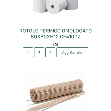
ROTOLO TERMICO OMOLOGATO
80X80XH12 CF=10PZ
(
0
)
Quantità
Agg. Carrello