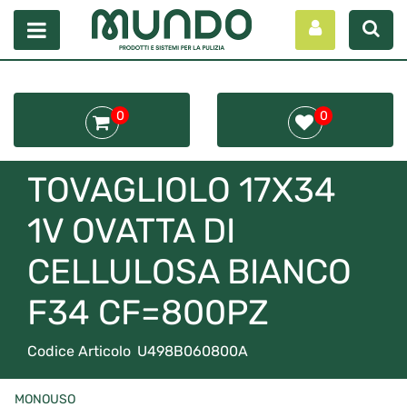
Open menu
0
0
TOVAGLIOLO 17X34
1V OVATTA DI
CELLULOSA BIANCO
F34 CF=800PZ
Codice Articolo
U498B060800A
MONOUSO