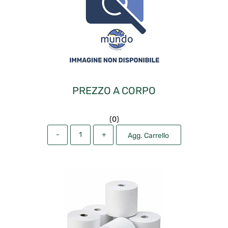
PREZZO A CORPO
(
0
)
Quantità
Agg. Carrello