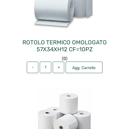
ROTOLO TERMICO OMOLOGATO
57X34XH12 CF=10PZ
(
0
)
Quantità
Agg. Carrello